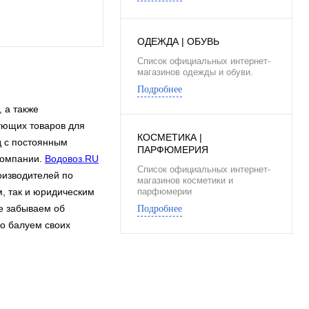
ОДЕЖДА | ОБУВЬ
Список официальных интернет-
магазинов одежды и обуви.
Подробнее
 а также
вующих товаров для
КОСМЕТИКА |
д c постоянным
ПАРФЮМЕРИЯ
компании.
Водовоз.RU
Список официальных интернет-
оизводителей по
магазинов косметики и
, так и юридическим
парфюмерии
не забываем об
Подробнее
но балуем своих