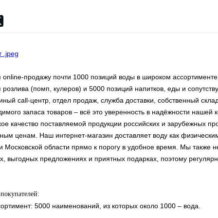
online-продажу почти 1000 позиций воды в широком ассортименте,
 розлива (помп, кулеров) и 5000 позиций напитков, еды и сопутст
иный call-центр, отдел продаж, служба доставки, собственный скла
имого запаса товаров – всё это уверенность в надёжности нашей 
кое качество поставляемой продукции российских и зарубежных пр
ным ценам. Наш интернет-магазин доставляет воду как физическим
и Московской области прямо к порогу в удобное время. Мы также 
х, выгодных предложениях и приятных подарках, поэтому регуляр
покупателей:
тимент: 5000 наименований, из которых около 1000 – вода.