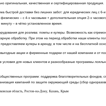
о оригинальная, качественная и сертифицированная продукция.
а быстрой доставки без лишних забот: для юридических лиц с 6-
 физических – с 4-х часовыми + дополнительная опция 2-х часовог
 минуту – в чётко установленное время.
дования для розлива: помпы и кулеры. Возможность как отремонт
итарную обработку. При этом на период обработки наши клиенты по
 предоставляем кулеры в аренду, в том числе и на бесплатной осно
ыгодные акции и фирменные подарки от нашей компании и от по
условия для новых клиентов и разнообразные программы лояльн
бщественных программ: поддержка благотворительных фондов, с
анизация кампаний по защите окружающей среды (сбор одноразовы
овская область, Ростов-на-Дону, Казань, Крым