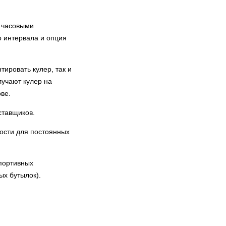
и часовыми
о интервала и опция
ировать кулер, так и
лучают кулер на
ве.
ставщиков.
ости для постоянных
портивных
х бутылок).