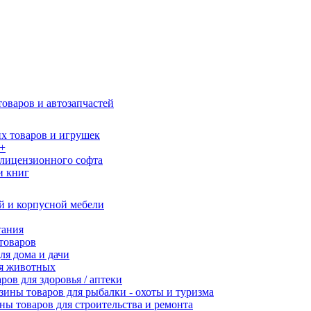
оваров и автозапчастей
х товаров и игрушек
8+
 лицензионного софта
и книг
й и корпусной мебели
тания
товаров
ля дома и дачи
ля животных
ров для здоровья / аптеки
зины товаров для рыбалки - охоты и туризма
ны товаров для строительства и ремонта