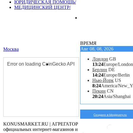
ЮРИДИЧЕСКАЯ ПОМОЩЬ/
МЕДИЦИНСКИЙ ЦЕНТР/
ВРЕМЯ
Авг 08, 08, 2026
Москва
Лондон
GB
13:24
Europe/London
Берлин
DE
14:24
Europe/Berlin
Нью-Йорк
US
8:24
America/New_Y
Пекин
CN
20:24
Asia/Shanghai
Создано в blogjquery.ru
KONUSMARKET.RU | АГРЕГАТОР
официальных интернет-магазинов и