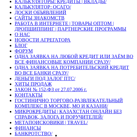
КАЛЬКУЛЯТОРЫ: КРЕДИТЫ | ВКЛАДЫ/
КАЛЬКУЛЯТОР: ОСАГО/
ДОСКИ ОБЪЯВЛЕНИЙ
САЙТЫ ЗНАКОМСТВ
РАБОТА В ИНТЕРНЕТЕ | ТОВАРЫ ОПТОМ |
ДРОПШИППИНГ | ПАРТНЕРСКИЕ ПРОГРАММЫ
О НАС
НОВОСТИ АГРЕГАТОРА
БЛОГ
ФОРУМ
ОДНА ЗАЯВКА НА ЛЮБОЙ КРЕДИТ ИЛИ ЗАЁМ ВО
ВСЕ ФИНАНСОВЫЕ КОМПАНИИ СРАЗУ/
ОДНА ЗАЯВКА НА ПОТРЕБИТЕЛЬСКИЙ КРЕДИТ
ВО ВСЕ БАНКИ СРАЗУ/
ДЕНЬГИ ПОД ЗАЛОГ ПТС/
ХИТЫ ПРОДАЖ
ЗАКОН № 152-ФЗ от 27.07.2006 г.
КОНТАКТЫ
ГОСТИНИЧНО ТОРГОВО-РАЗВЛЕКАТЕЛЬНЫЙ
КОМПЛЕКС В МОСКВЕ, МО И КАЗАНИ/
МИКРОКРЕДИТЫ | КАЗАХСТАН ОНЛАЙН БЕЗ
СПРАВОК, ЗАЛОГА И ПОРУЧИТЕЛЕЙ/
МЕТАПОИСКОВИКИ | TRAVEL/
ФИНАНСЫ
БАНКРОТСТВО/