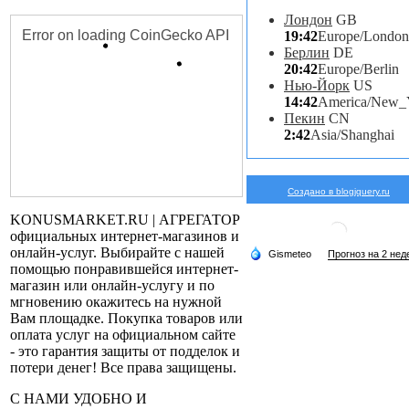
Лондон
GB
19:42
Europe/London
Берлин
DE
20:42
Europe/Berlin
Нью-Йорк
US
14:42
America/New_
Пекин
CN
2:42
Asia/Shanghai
Создано в blogjquery.ru
KONUSMARKET.RU | АГРЕГАТОР
официальных интернет-магазинов и
онлайн-услуг. Выбирайте с нашей
помощью понравившейся интернет-
магазин или онлайн-услугу и по
мгновению окажитесь на нужной
Вам площадке. Покупка товаров или
оплата услуг на официальном сайте
- это гарантия защиты от подделок и
потери денег! Все права защищены.
С НАМИ УДОБНО И