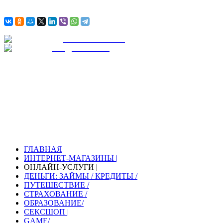
АВИА
БИЛЕТЫ
Ж / Д
БИЛЕТЫ
KONUSMARKET
МАГАЗИНЫ И УСЛУГИ
С НАМИ УДОБНО И БЕЗОПАСНО!
ГЛАВНАЯ
ИНТЕРНЕТ-МАГАЗИНЫ |
ОНЛАЙН-УСЛУГИ |
ДЕНЬГИ: ЗАЙМЫ / КРЕДИТЫ /
ПУТЕШЕСТВИЕ /
СТРАХОВАНИЕ /
ОБРАЗОВАНИЕ/
СЕКСШОП |
GAME/