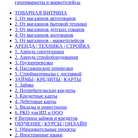
гипермаркеты и маркетплейсы
ТОВАРНАЯ ВИТРИНА
1. От магазинов автотоваров
2. От магазинов бытовой техники
3. От магазинов детских товаров
4. От магазинов зоотоваров
5. От магазинов - маркетплейсов
АРЕНДА | ТЕХНИКА | СТРОЙКА
1. Аренда спецтехники
2. Аренда стройоборудования
3. Грузоперевозки
4. Пассажирские перевозки
5. Стройматериалы с доставкой
ЗАЙМЫ | КРЕДИТЫ | КАРТЫ
1. Займы
2. Потребительские кредиты
3. Кредитные карты
4. Дебетовые карты
5. Вклады и инвестиции
6. РКО для ИП и ООО
# Витрина займов и кредитов
ОБУЧЕНИЕ | КУРСЫ | ОНЛАЙН
1. Образовательные проекты
2. Иностранные языки