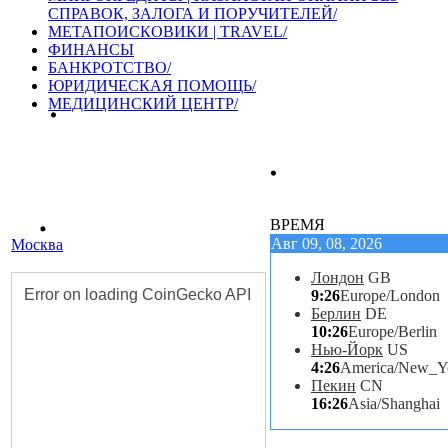
СПРАВОК, ЗАЛОГА И ПОРУЧИТЕЛЕЙ/
МЕТАПОИСКОВИКИ | TRAVEL/
ФИНАНСЫ
БАНКРОТСТВО/
ЮРИДИЧЕСКАЯ ПОМОЩЬ/
МЕДИЦИНСКИЙ ЦЕНТР/
ВРЕМЯ
Авг 09, 08, 2026
Москва
Лондон
GB
9:26
Europe/London
Берлин
DE
10:26
Europe/Berlin
Нью-Йорк
US
4:26
America/New_Y
Пекин
CN
16:26
Asia/Shanghai