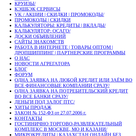
КРУИЗЫ/
КЭШБЭК СЕРВИСЫ
VK / АКЦИИ | СКИДКИ | ПРОМОКОДЫ/
ПРОМОКОДЫ | СКИДКИ
КАЛЬКУЛЯТОРЫ: КРЕДИТЫ | ВКЛАДЫ/
КАЛЬКУЛЯТОР: ОСАГО/
ДОСКИ ОБЪЯВЛЕНИЙ
САЙТЫ ЗНАКОМСТВ
РАБОТА В ИНТЕРНЕТЕ | ТОВАРЫ ОПТОМ |
ДРОПШИППИНГ | ПАРТНЕРСКИЕ ПРОГРАММЫ
О НАС
НОВОСТИ АГРЕГАТОРА
БЛОГ
ФОРУМ
ОДНА ЗАЯВКА НА ЛЮБОЙ КРЕДИТ ИЛИ ЗАЁМ ВО
ВСЕ ФИНАНСОВЫЕ КОМПАНИИ СРАЗУ/
ОДНА ЗАЯВКА НА ПОТРЕБИТЕЛЬСКИЙ КРЕДИТ
ВО ВСЕ БАНКИ СРАЗУ/
ДЕНЬГИ ПОД ЗАЛОГ ПТС/
ХИТЫ ПРОДАЖ
ЗАКОН № 152-ФЗ от 27.07.2006 г.
КОНТАКТЫ
ГОСТИНИЧНО ТОРГОВО-РАЗВЛЕКАТЕЛЬНЫЙ
КОМПЛЕКС В МОСКВЕ, МО И КАЗАНИ/
МИКРОКРЕДИТЫ | КАЗАХСТАН ОНЛАЙН БЕЗ