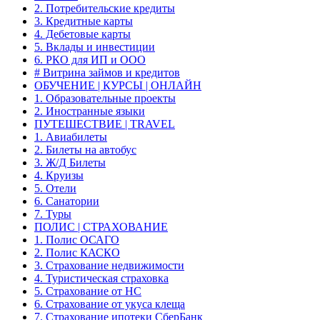
2. Потребительские кредиты
3. Кредитные карты
4. Дебетовые карты
5. Вклады и инвестиции
6. РКО для ИП и ООО
# Витрина займов и кредитов
ОБУЧЕНИЕ | КУРСЫ | ОНЛАЙН
1. Образовательные проекты
2. Иностранные языки
ПУТЕШЕСТВИЕ | TRAVEL
1. Авиабилеты
2. Билеты на автобус
3. Ж/Д Билеты
4. Круизы
5. Отели
6. Санатории
7. Туры
ПОЛИС | СТРАХОВАНИЕ
1. Полис ОСАГО
2. Полис КАСКО
3. Страхование недвижимости
4. Туристическая страховка
5. Страхование от НС
6. Страхование от укуса клеща
7. Страхование ипотеки СберБанк