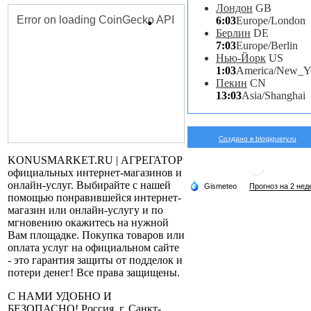
Лондон
GB
6:03
Europe/London
Берлин
DE
7:03
Europe/Berlin
Нью-Йорк
US
1:03
America/New_Y
Пекин
CN
13:03
Asia/Shanghai
Создано в blogjquery.ru
KONUSMARKET.RU | АГРЕГАТОР
официальных интернет-магазинов и
онлайн-услуг. Выбирайте с нашей
помощью понравившейся интернет-
магазин или онлайн-услугу и по
мгновению окажитесь на нужной
Вам площадке. Покупка товаров или
оплата услуг на официальном сайте
- это гарантия защиты от подделок и
потери денег! Все права защищены.
С НАМИ УДОБНО И
БЕЗОПАСНО! Россия, г. Санкт-