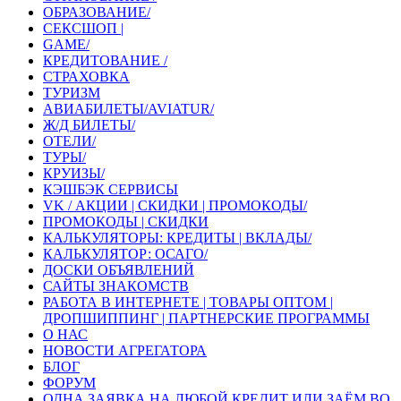
ОБРАЗОВАНИЕ/
СЕКСШОП |
GAME/
КРЕДИТОВАНИЕ /
СТРАХОВКА
ТУРИЗМ
АВИАБИЛЕТЫ/AVIATUR/
Ж/Д БИЛЕТЫ/
ОТЕЛИ/
ТУРЫ/
КРУИЗЫ/
КЭШБЭК СЕРВИСЫ
VK / АКЦИИ | СКИДКИ | ПРОМОКОДЫ/
ПРОМОКОДЫ | СКИДКИ
КАЛЬКУЛЯТОРЫ: КРЕДИТЫ | ВКЛАДЫ/
КАЛЬКУЛЯТОР: ОСАГО/
ДОСКИ ОБЪЯВЛЕНИЙ
САЙТЫ ЗНАКОМСТВ
РАБОТА В ИНТЕРНЕТЕ | ТОВАРЫ ОПТОМ |
ДРОПШИППИНГ | ПАРТНЕРСКИЕ ПРОГРАММЫ
О НАС
НОВОСТИ АГРЕГАТОРА
БЛОГ
ФОРУМ
ОДНА ЗАЯВКА НА ЛЮБОЙ КРЕДИТ ИЛИ ЗАЁМ ВО