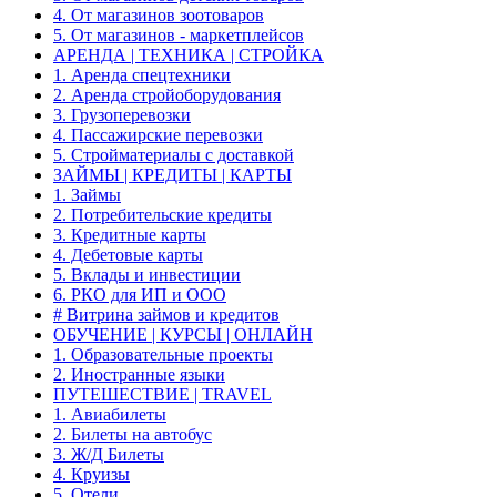
4. От магазинов зоотоваров
5. От магазинов - маркетплейсов
АРЕНДА | ТЕХНИКА | СТРОЙКА
1. Аренда спецтехники
2. Аренда стройоборудования
3. Грузоперевозки
4. Пассажирские перевозки
5. Стройматериалы с доставкой
ЗАЙМЫ | КРЕДИТЫ | КАРТЫ
1. Займы
2. Потребительские кредиты
3. Кредитные карты
4. Дебетовые карты
5. Вклады и инвестиции
6. РКО для ИП и ООО
# Витрина займов и кредитов
ОБУЧЕНИЕ | КУРСЫ | ОНЛАЙН
1. Образовательные проекты
2. Иностранные языки
ПУТЕШЕСТВИЕ | TRAVEL
1. Авиабилеты
2. Билеты на автобус
3. Ж/Д Билеты
4. Круизы
5. Отели